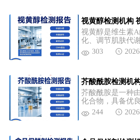
视黄醇检测机构 
视黄醇是维生素
化、调节肌肤代
院可提供相关检
303
2026
检测机构。...
芥酸酰胺检测机构
芥酸酰胺是一种
化合物，具备优
电特性，清析技
244
2026
服务，是专业...