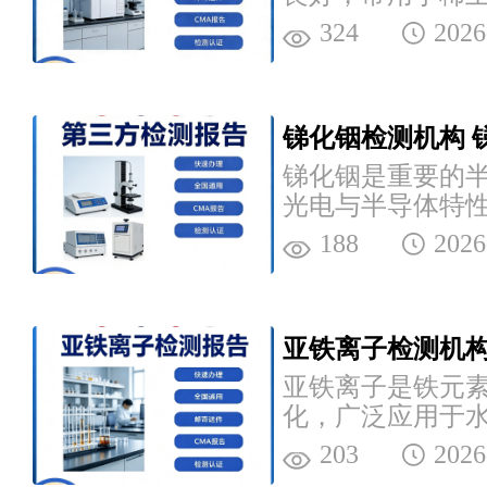
领域，清析技术
324
2026
务，是专业的...
锑化铟检测机构 
锑化铟是重要的
光电与半导体特
器、光通信等领
188
2026
供相关检测服...
亚铁离子检测机构
亚铁离子是铁元
化，广泛应用于
制剂等领域，清
203
2026
检测服务，是专...