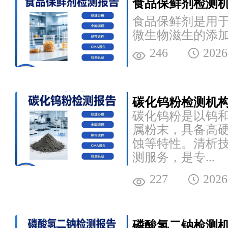
食品保鲜剂检测机
食品保鲜剂是用
微生物滋生的添
防腐抑菌成分，
246
2026
关检测服务，...
碳化钨粉检测机构
碳化钨粉是以钨
属粉末，具备高
蚀等特性。清析
测服务，是专...
227
2026
磷酸氢二钠检测机