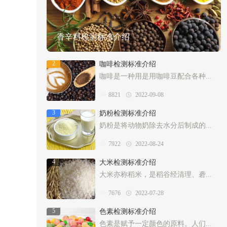
香辛料检测标准介绍
2
咖啡检测标准介绍
咖啡是一种用是用咖啡豆配合各种...
8821
2022-09-08
3
奶粉检测标准介绍
奶粉是将动物奶除去水分后制成的...
7922
2022-08-24
4
大米检测标准介绍
大米亦称稻米，是稻谷经清理、砻...
7676
2022-07-28
5
色素检测标准介绍
色素是赋予一定颜色的原料。人们...